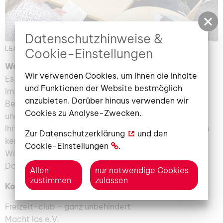
Datenschutzhinweise &
LEA Leseklub c Freizeitclub ganz unbehindert (Bild: 1/2)
Cookie-Einstellungen
Was ist das Besondere am LEA Lese-klub?
Wir verwenden Cookies, um Ihnen die Inhalte
Es ist egal, wie gut ihr lesen könnt.
und Funktionen der Website bestmöglich
Im LEA Lese-klub darf jeder mitmachen!
anzubieten. Darüber hinaus verwenden wir
Bei uns steht der Spaß am Lesen an erster Stelle
Cookies zu Analyse-Zwecken.
und nicht das Lesen lernen.
Ihr lernt Menschen mit und ohne Lern·schwierigkeiten
Zur
Datenschutzerklärung
und den
kennen.
Cookie-Einstellungen
.
Wir lesen im Lese-café der Bibliothek.
Dort können uns alle sehen und hören.
Allen
nur notwendige Cookies
zustimmen
zulassen
Kontakt:
Freizeit-club – ganz unbehindert
Macht los e.V.