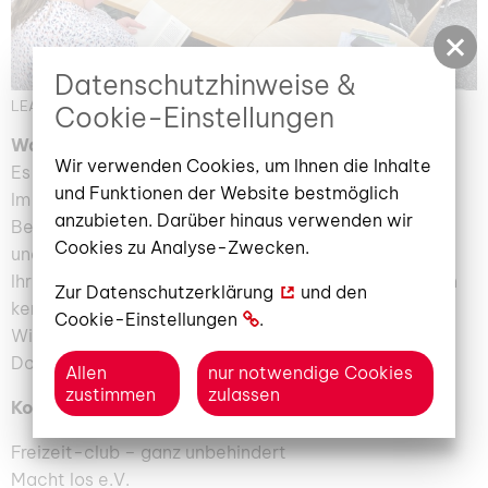
Datenschutzhinweise &
LEA Leseklub c Freizeitclub ganz unbehindert (Bild: 1/2)
Cookie-Einstellungen
Was ist das Besondere am LEA Lese-klub?
Wir verwenden Cookies, um Ihnen die Inhalte
Es ist egal, wie gut ihr lesen könnt.
und Funktionen der Website bestmöglich
Im LEA Lese-klub darf jeder mitmachen!
anzubieten. Darüber hinaus verwenden wir
Bei uns steht der Spaß am Lesen an erster Stelle
Cookies zu Analyse-Zwecken.
und nicht das Lesen lernen.
Ihr lernt Menschen mit und ohne Lern·schwierigkeiten
Zur
Datenschutzerklärung
und den
kennen.
Cookie-Einstellungen
.
Wir lesen im Lese-café der Bibliothek.
Dort können uns alle sehen und hören.
Allen
nur notwendige Cookies
zustimmen
zulassen
Kontakt:
Freizeit-club – ganz unbehindert
Macht los e.V.