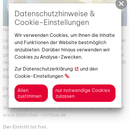
Datenschutzhinweise &
Cookie-Einstellungen
Michaela Lehmann & Emil
Wir verwenden Cookies, um Ihnen die Inhalte
LeseRatterich Emil ist schlau. Für ein ganzes Jahr in der
und Funktionen der Website bestmöglich
Bibliothek hat er vorgesorgt und sich mit jeder Menge
anzubieten. Darüber hinaus verwenden wir
guter Bücher bevorratet. Seine Leseabenteuer teilt er
Cookies zu Analyse-Zwecken.
regelmäßig mit vielen Kindern. Michaela Lehmann stellt
Zur
Datenschutzerklärung
und den
eine altersgerechte Geschichte vor. Eine kleine
Cookie-Einstellungen
.
Bastelei schließt sich an.
Ein Angebot für Kinder von 4 – 6 Jahren und eine
Allen
nur notwendige Cookies
erwachsene Begleitperson.
zustimmen
zulassen
Anmeldung erforderlich: Telefon 0355 38060-24 oder
www.bibliothek-cottbus.de
Der Eintritt ist frei.