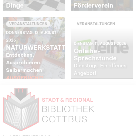
Dinge
Förderverein
VERANSTALTUNGEN
VERANSTALTUNGEN
DONNERSTAG, 13. AUGUST
2026
DIENSTAG, 11. AUGUST 2026
NATURWERKSTATT
Onleihe-
Entdecken,
Sprechstunde
Ausprobieren,
Dienstags. Ein offenes
Selbermachen!
Angebot!
AUSGEBUCHT!