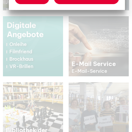
Jugendliche oder Erwachsene können gebucht
werden.
Onleihe
Filmfriend
Brockhaus
E-Mail Service
VR-Brillen
E-Mail-Service
Bibliothek der