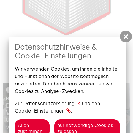
Datenschutzhinweise &
Cookie-Einstellungen
Wir verwenden Cookies, um Ihnen die Inhalte
und Funktionen der Website bestmöglich
anzubieten. Darüber hinaus verwenden wir
AKTUELLES
Cookies zu Analyse-Zwecken.
MONTAG, 20. JULI 2026
Zur
Datenschutzerklärung
und den
Der Ticketverkauf für unser 2.
Cookie-Einstellungen
.
Veranstaltungshalbjahr hat begonnen!
Unsere Programmbroschüre ist erhältlich. 33
Allen
nur notwendige Cookies
Veranstaltungen mit 56 Terminen für Kinder,
zustimmen
zulassen