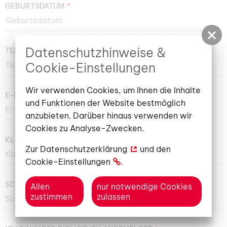
GEBURTSDATUM
Datenschutzhinweise &
TELEFONNUMMER
Cookie-Einstellungen
Wir verwenden Cookies, um Ihnen die Inhalte
E-MAIL-ADRESSE
und Funktionen der Website bestmöglich
anzubieten. Darüber hinaus verwenden wir
Cookies zu Analyse-Zwecken.
KLASSE NACH DEN FERIEN
Zur
Datenschutzerklärung
und den
Cookie-Einstellungen
.
SCHULE NACH DEN FERIEN
Allen
nur notwendige Cookies
zustimmen
zulassen