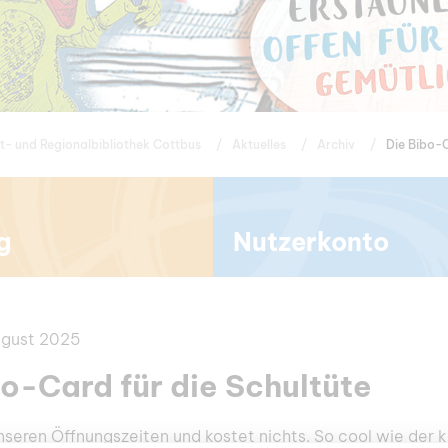
t- und Regionalbibliothek Cottbus
Aktuelles
Archiv
Die Bibo-C
g
Nutzerkonto
ugust 2025
bo-Card für die Schultüte
nseren Öffnungszeiten und kostet nichts. So cool wie der kl