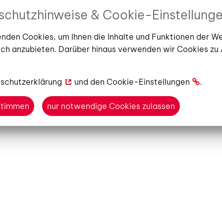
s aussieht, so cool ist es auch bei uns. Und das Beste: Li
schutzhinweise & Cookie-Einstellung
ücher, Geschichten und Musik auf CD und Spiele können v
ch selbst ausgeliehen werden. Auch Tonies, Tiptoi-Medien
nden Cookies, um Ihnen die Inhalte und Funktionen der W
en und Konsolenspiele gehören zum Bestand. Bei Abholun
ch anzubieten. Darüber hinaus verwenden wir Cookies zu
Service-Platz im Erdgeschoss gibt es ein Pixi-Büchlein, k
n und Infos zur Bibliotheksnutzung.
schutzerklärung
und den
Cookie-Einstellungen
.
s auf alle neuen Bibo-Welt-Entdecker!
ustimmen
nur notwendige Cookies zulassen