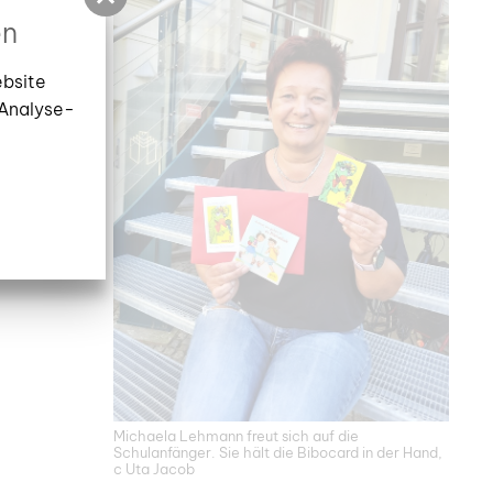
eblings-
en
on den
, LÜK,
ebsite
g der
 Analyse-
leine
Michaela Lehmann freut sich auf die
Schulanfänger. Sie hält die Bibocard in der Hand,
c Uta Jacob