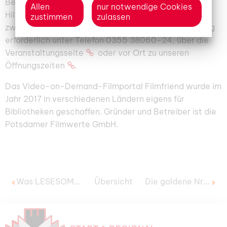
Bei Fragen bieten sowohl die Plattform als auch wir
Allen
nur notwendige Cookies
Hilfe an. Für unsere Sprechstunde (immer dienstags
zustimmen
zulassen
zwischen 15.00 Uhr und 16.30 Uhr) ist eine Anmeldung
erforderlich unter Telefon 0355 38060-24, über die
Veranstaltungsseite
oder vor Ort zu unseren
Öffnungszeiten
.
Das Video-on-Demand-Filmportal Filmfriend wurde im
Jahr 2017 in verschiedenen Ländern eigens für
Bibliotheken geschaffen. Gründer und Betreiber ist die
Potsdamer Filmwerte GmbH.
Was LESESOMMER-Clubmitglieder wissen müssen
Übersicht
Die goldene Nr. 11 der Modellstadt Cottbus-Innenstadt-Heftreihe