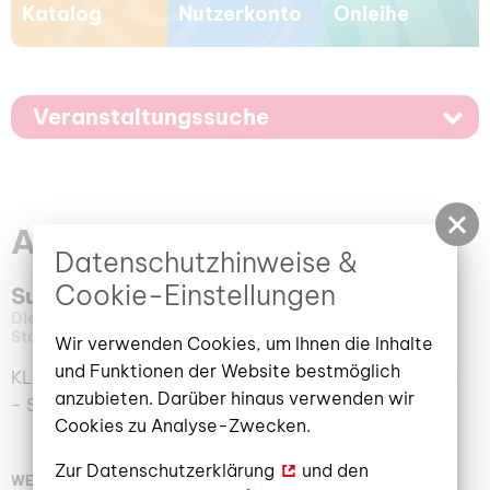
Katalog
Nutzerkonto
Onleihe
Veranstaltungssuche
Ausstellungskalender
Datenschutzhinweise &
Cookie-Einstellungen
Susanne Kruse
Dienstag, 12. September 2023
–
17. November 2023
Stadt- und Regionalbibliothek Cottbus
Wir verwenden Cookies, um Ihnen die Inhalte
und Funktionen der Website bestmöglich
KLEINE GALERIE IM LESECAFÉ: Rausch durch die Zeit
anzubieten. Darüber hinaus verwenden wir
- Stempelwerk & Ölpastelle
Cookies zu Analyse-Zwecken.
Zur
Datenschutzerklärung
und den
WEITERLESEN