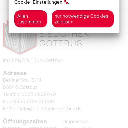
Cookie-Einstellungen
.
Allen
nur notwendige Cookies
zustimmen
zulassen
Im LERNZENTRUM Cottbus
Adresse
Berliner Str. 13/14
03046 Cottbus
Telefon: 0355 38060-0
Fax: 0355 612-135030
E-Mail: info@bibliothek-cottbus.de
Öffnungszeiten
Impressum