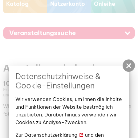
Katalog
Nutzerkonto
Onleihe
Veranstaltungssuche
Ausstellungskalender
Datenschutzhinweise &
100 Jahre Stadtbibliothek 1925-2025
Cookie-Einstellungen
Freitag, 12. September 2025
–
23. Januar 2026
Stadt-
und Regionalbibliothek Cottbus
Wir verwenden Cookies, um Ihnen die Inhalte
Wir begeben uns anlässlich unseres Jubiläums auf eine
und Funktionen der Website bestmöglich
fotografische Rückschau.
anzubieten. Darüber hinaus verwenden wir
Cookies zu Analyse-Zwecken.
Zur
Datenschutzerklärung
und den