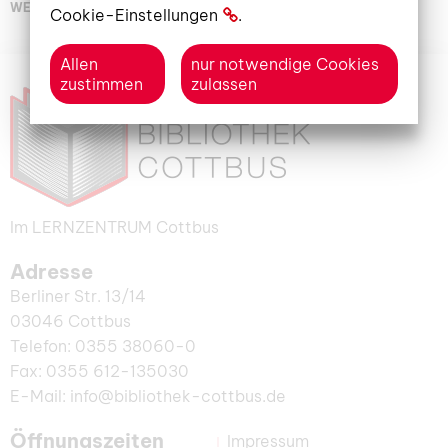
WEITERLESEN
Cookie-Einstellungen
.
Allen
nur notwendige Cookies
zustimmen
zulassen
Im LERNZENTRUM Cottbus
Adresse
Berliner Str. 13/14
03046 Cottbus
Telefon: 0355 38060-0
Fax: 0355 612-135030
E-Mail: info@bibliothek-cottbus.de
Öffnungszeiten
Impressum