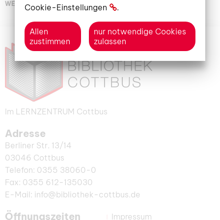
WEITERLESEN
Cookie-Einstellungen
.
Allen
nur notwendige Cookies
zustimmen
zulassen
Im LERNZENTRUM Cottbus
Adresse
Berliner Str. 13/14
03046 Cottbus
Telefon: 0355 38060-0
Fax: 0355 612-135030
E-Mail: info@bibliothek-cottbus.de
Öffnungszeiten
Impressum