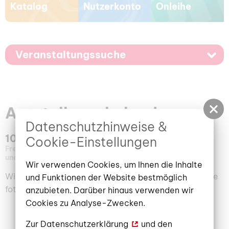
Katalog
Nutzerkonto
Onleihe
Veranstaltungssuche
Ausstellungskalender
Datenschutzhinweise &
100 Jahre Stadtbibliothek 1925-2025
Cookie-Einstellungen
Freitag, 12. September 2025
–
23. Januar 2026
Stadt-
und Regionalbibliothek Cottbus
Wir verwenden Cookies, um Ihnen die Inhalte
Wir begeben uns anlässlich unseres Jubiläums auf eine
und Funktionen der Website bestmöglich
fotografische Rückschau.
anzubieten. Darüber hinaus verwenden wir
Cookies zu Analyse-Zwecken.
Zur
Datenschutzerklärung
und den