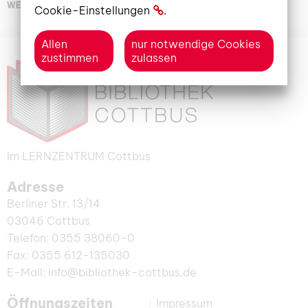
WEITERLESEN
Cookie-Einstellungen
.
Allen
nur notwendige Cookies
zustimmen
zulassen
Im LERNZENTRUM Cottbus
Adresse
Berliner Str. 13/14
03046 Cottbus
Telefon: 0355 38060-0
Fax: 0355 612-135030
E-Mail: info@bibliothek-cottbus.de
Öffnungszeiten
Impressum