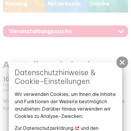
Katalog
Nutzerkonto
Onleihe
Veranstaltungssuche
Ausstellungskalender
Datenschutzhinweise &
100 Jahre Stadtbibliothek 1925-2025
Cookie-Einstellungen
Freitag, 12. September 2025
–
23. Januar 2026
Stadt-
und Regionalbibliothek Cottbus
Wir verwenden Cookies, um Ihnen die Inhalte
Wir begeben uns anlässlich unseres Jubiläums auf eine
und Funktionen der Website bestmöglich
fotografische Rückschau.
anzubieten. Darüber hinaus verwenden wir
Cookies zu Analyse-Zwecken.
Zur
Datenschutzerklärung
und den