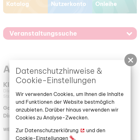
Katalog
Nutzerkonto
Onleihe
Veranstaltungssuche
Ausstellungskalender
Datenschutzhinweise &
Cookie-Einstellungen
Kleine Galerie im Lesecafé
Dienstag, 31. März 2026
–
30. Juni 2026
10:00 Uhr
Wir verwenden Cookies, um Ihnen die Inhalte
Stadt- und Regionalbibliothek Cottbus
und Funktionen der Website bestmöglich
Gabriele Gittel: Bilder von Landschaften und den
anzubieten. Darüber hinaus verwenden wir
Dingen des Lebens
Cookies zu Analyse-Zwecken.
Zur
Datenschutzerklärung
und den
WEITERLESEN
Cookie-Einstellungen
.