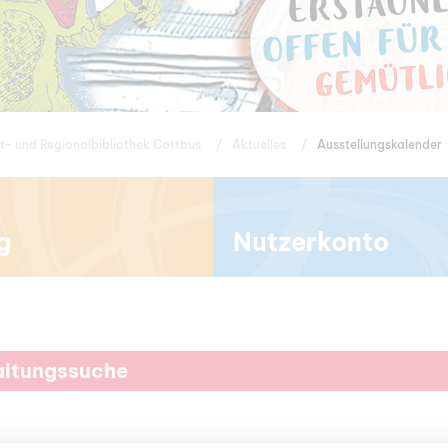
t- und Regionalbibliothek Cottbus
Aktuelles
Ausstellungskalender
g
Nutzerkonto
altungssuche