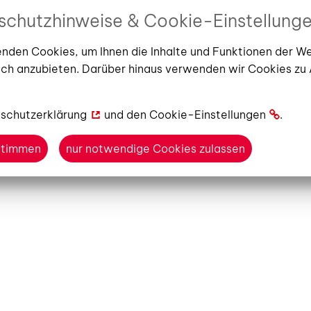
schutzhinweise & Cookie-Einstellung
llungskalender
nden Cookies, um Ihnen die Inhalte und Funktionen der W
erie im Lesecafé
ch anzubieten. Darüber hinaus verwenden wir Cookies zu
Juni 2026
–
25. September 2026
10:00 Uhr
Stadt- und Regi
bunt wie der Sommer
schutzerklärung
und den
Cookie-Einstellungen
.
ustimmen
nur notwendige Cookies zulassen