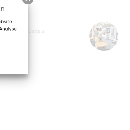
en
ebsite
 Analyse-
onalbibliothek Cottbus