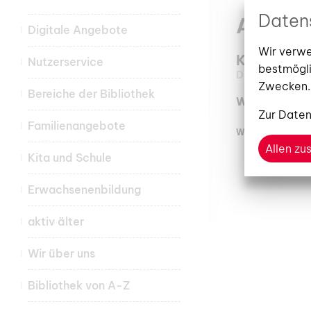
Daten
Ausste
Digitale Angebote
Wir verwe
Kleine Gal
Nutzerservice
bestmögli
Dienstag, 30. 
Zwecken.
Bereiche der Bibliothek
Wir sind so 
Zur
Daten
Familienangebote
WEITERLESEN
Allen z
Kita und Schule
Erwachsenenbildung
aktiv älter
Wir über uns
Bibliothek von A-Z