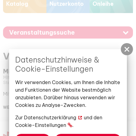
Katalog
Nutzerkonto
Onleihe
Veranstaltungssuche
Veranstaltungskalender
Datenschutzhinweise &
Cookie-Einstellungen
Michaela Lehmann
Mittwoch, 08. Mai 2024
16:00 Uhr
Veranstaltungsort:
Wir verwenden Cookies, um Ihnen die Inhalte
Stadt- und Regionalbibliothek, Berliner Straße 13/14
und Funktionen der Website bestmöglich
Mit Emil durch das Bücherjahr
anzubieten. Darüber hinaus verwenden wir
Cookies zu Analyse-Zwecken.
WEITERLESEN
Zur
Datenschutzerklärung
und den
Cookie-Einstellungen
.