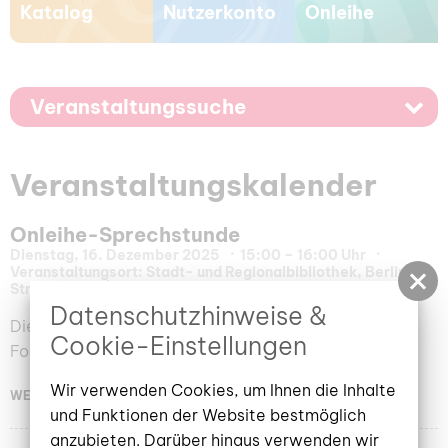
Katalog
Nutzerkonto
Onleihe
Veranstaltungssuche
Veranstaltungskalender
Onleihe-Sprechstunde
Dienstag, 16. Dezember 2025
15:00 – 16:00 Uhr
Veranstaltungsort: Stadt- und Regionalbibliothek, Berliner
Straße 13/14 | Multimediakabinett (2.OG)
Datenschutzhinweise &
Dienstags. Ein offenes Angebot für Anfänger und
Cookie-Einstellungen
Fortgeschrittene
Wir verwenden Cookies, um Ihnen die Inhalte
WEITERLESEN
und Funktionen der Website bestmöglich
anzubieten. Darüber hinaus verwenden wir