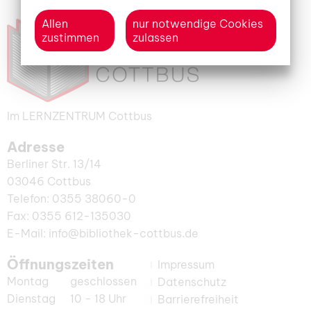
Allen
nur notwendige Cookies
zustimmen
zulassen
Im LERNZENTRUM Cottbus
Adresse
Berliner Str. 13/14
03046 Cottbus
Telefon: 0355 38060-0
Fax: 0355 612-135030
E-Mail: info@bibliothek-cottbus.de
Öffnungszeiten
Impressum
Montag
geschlossen
Datenschutz
Dienstag
10 - 18 Uhr
Barrierefreiheit