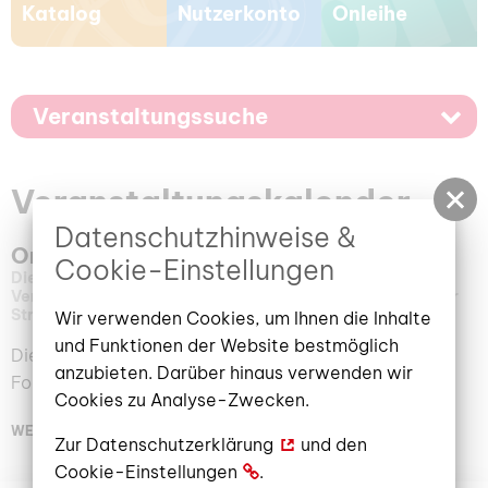
Katalog
Nutzerkonto
Onleihe
Veranstaltungssuche
Veranstaltungskalender
Datenschutzhinweise &
Onleihe-Sprechstunde
Cookie-Einstellungen
Dienstag, 07. April 2026
15:00 – 16:00 Uhr
Veranstaltungsort: Stadt- und Regionalbibliothek, Berliner
Straße 13/14 | Multimediakabinett (2.OG)
Wir verwenden Cookies, um Ihnen die Inhalte
und Funktionen der Website bestmöglich
Dienstags. Ein offenes Angebot für Anfänger und
anzubieten. Darüber hinaus verwenden wir
Fortgeschrittene
Cookies zu Analyse-Zwecken.
WEITERLESEN
Zur
Datenschutzerklärung
und den
Cookie-Einstellungen
.