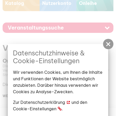
Katalog
Nutzerkonto
Onleihe
Veranstaltungssuche
Veranstaltungskalender
Datenschutzhinweise &
Cookie-Einstellungen
Onleihe-Sprechstunde
Dienstag, 14. Juli 2026
15:00 – 16:00 Uhr
Veranstaltungsort: Stadt- und Regionalbibliothek, Berliner
Wir verwenden Cookies, um Ihnen die Inhalte
Straße 13/14 | Multimediakabinett (2.OG)
und Funktionen der Website bestmöglich
Dienstags. Ein offenes Angebot!
anzubieten. Darüber hinaus verwenden wir
Cookies zu Analyse-Zwecken.
WEITERLESEN
Zur
Datenschutzerklärung
und den
Cookie-Einstellungen
.