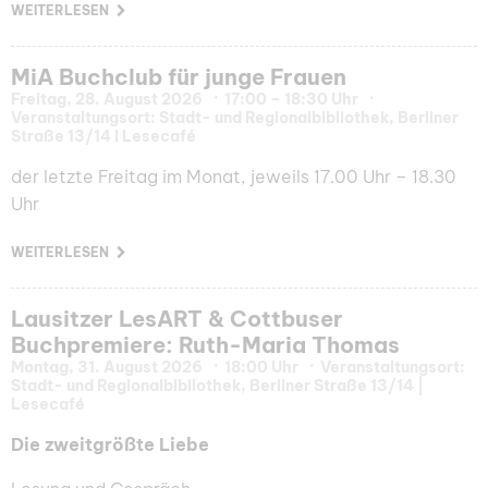
WEITERLESEN
MiA Buchclub für junge Frauen
Freitag, 28. August 2026
17:00 – 18:30 Uhr
Veranstaltungsort: Stadt- und Regionalbibliothek, Berliner
Straße 13/14 I Lesecafé
der letzte Freitag im Monat, jeweils 17.00 Uhr – 18.30
Uhr
WEITERLESEN
Lausitzer LesART & Cottbuser
Buchpremiere: Ruth-Maria Thomas
Montag, 31. August 2026
18:00 Uhr
Veranstaltungsort:
Stadt- und Regionalbibliothek, Berliner Straße 13/14 |
Lesecafé
Die zweitgrößte Liebe