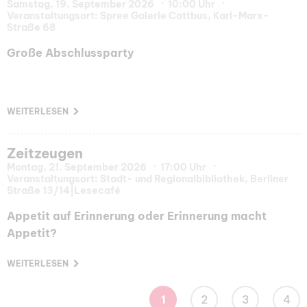
Samstag, 19. September 2026
10:00 Uhr
Veranstaltungsort: Spree Galerie Cottbus, Karl-Marx-
Straße 68
Große Abschlussparty
WEITERLESEN
Zeitzeugen
Montag, 21. September 2026
17:00 Uhr
Veranstaltungsort: Stadt- und Regionalbibliothek, Berliner
Straße 13/14|Lesecafé
Appetit auf Erinnerung oder Erinnerung macht
Appetit?
WEITERLESEN
1
2
3
4