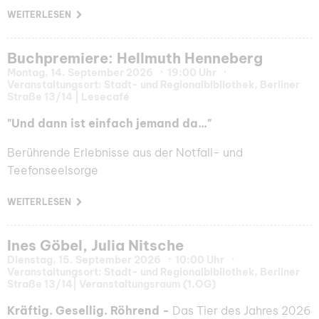
WEITERLESEN
Buchpremiere: Hellmuth Henneberg
Montag, 14. September 2026
19:00 Uhr
Veranstaltungsort: Stadt- und Regionalbibliothek, Berliner
Straße 13/14 | Lesecafé
"Und dann ist einfach jemand da..."
Berührende Erlebnisse aus der Notfall- und
Teefonseelsorge
WEITERLESEN
Ines Göbel, Julia Nitsche
Dienstag, 15. September 2026
10:00 Uhr
Veranstaltungsort: Stadt- und Regionalbibliothek, Berliner
Straße 13/14| Veranstaltungsraum (1.OG)
Kräftig. Gesellig. Röhrend -
Das Tier des Jahres 2026