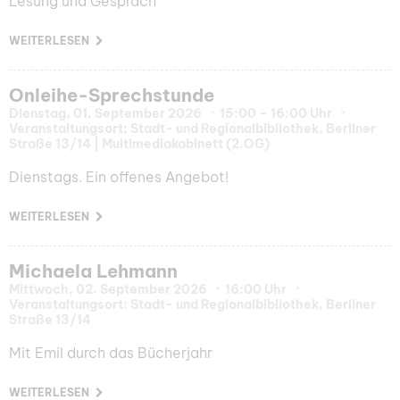
Lesung und Gespräch
WEITERLESEN
Onleihe-Sprechstunde
Dienstag, 01. September 2026
15:00 – 16:00 Uhr
Veranstaltungsort: Stadt- und Regionalbibliothek, Berliner
Straße 13/14 | Multimediakabinett (2.OG)
Dienstags. Ein offenes Angebot!
WEITERLESEN
Michaela Lehmann
Mittwoch, 02. September 2026
16:00 Uhr
Veranstaltungsort: Stadt- und Regionalbibliothek, Berliner
Straße 13/14
Mit Emil durch das Bücherjahr
WEITERLESEN