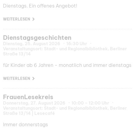
Dienstags. Ein offenes Angebot!
WEITERLESEN
Dienstagsgeschichten
Dienstag, 25. August 2026
16:30 Uhr
Veranstaltungsort: Stadt- und Regionalbibliothek, Berliner
Straße 13/14
für Kinder ab 6 Jahren - monatlich und immer dienstags
WEITERLESEN
FrauenLesekreis
Donnerstag, 27. August 2026
10:00 – 12:00 Uhr
Veranstaltungsort: Stadt- und Regionalbibliothek, Berliner
Straße 13/14 | Lesecafé
Immer donnerstags