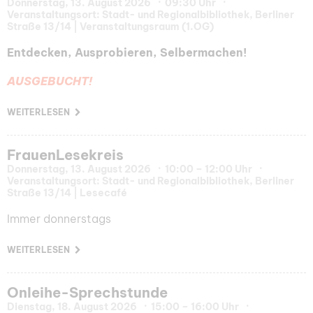
Donnerstag, 13. August 2026
09:30 Uhr
Veranstaltungsort: Stadt- und Regionalbibliothek, Berliner
Straße 13/14 | Veranstaltungsraum (1.OG)
Entdecken, Ausprobieren, Selbermachen!
AUSGEBUCHT!
WEITERLESEN
FrauenLesekreis
Donnerstag, 13. August 2026
10:00 – 12:00 Uhr
Veranstaltungsort: Stadt- und Regionalbibliothek, Berliner
Straße 13/14 | Lesecafé
Immer donnerstags
WEITERLESEN
Onleihe-Sprechstunde
Dienstag, 18. August 2026
15:00 – 16:00 Uhr