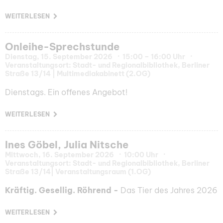
WEITERLESEN
Onleihe-Sprechstunde
Dienstag, 15. September 2026
15:00 – 16:00 Uhr
Veranstaltungsort: Stadt- und Regionalbibliothek, Berliner
Straße 13/14 | Multimediakabinett (2.OG)
Dienstags. Ein offenes Angebot!
WEITERLESEN
Ines Göbel, Julia Nitsche
Mittwoch, 16. September 2026
10:00 Uhr
Veranstaltungsort: Stadt- und Regionalbibliothek, Berliner
Straße 13/14| Veranstaltungsraum (1.OG)
Kräftig. Gesellig. Röhrend -
Das Tier des Jahres 2026
WEITERLESEN