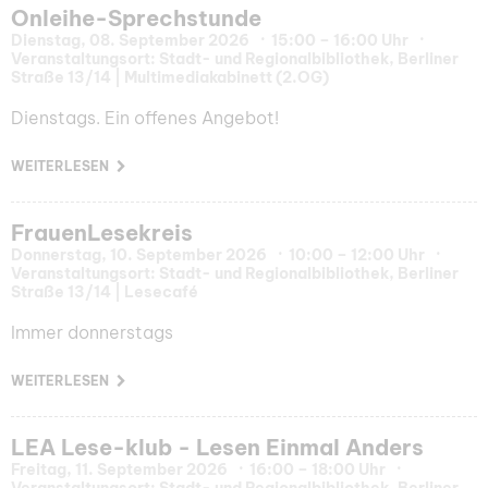
Onleihe-Sprechstunde
Dienstag, 08. September 2026
15:00 – 16:00 Uhr
Veranstaltungsort: Stadt- und Regionalbibliothek, Berliner
Straße 13/14 | Multimediakabinett (2.OG)
Dienstags. Ein offenes Angebot!
WEITERLESEN
FrauenLesekreis
Donnerstag, 10. September 2026
10:00 – 12:00 Uhr
Veranstaltungsort: Stadt- und Regionalbibliothek, Berliner
Straße 13/14 | Lesecafé
Immer donnerstags
WEITERLESEN
LEA Lese-klub - Lesen Einmal Anders
Freitag, 11. September 2026
16:00 – 18:00 Uhr