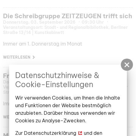
Die Schreibgruppe ZEITZEUGEN trifft sich
Donnerstag, 03. September 2026
09:30 Uhr
Veranstaltungsort: Stadt- und Regionalbibliothek, Berliner
Straße 13/14 | Kunstkabinett
Immer am 1. Donnerstag im Monat
WEITERLESEN
Datenschutzhinweise &
FrauenLesekreis
Donnerstag, 03. September 2026
10:00 – 12:00 Uhr
Cookie-Einstellungen
Veranstaltungsort: Stadt- und Regionalbibliothek, Berliner
Straße 13/14 | Lesecafé
Wir verwenden Cookies, um Ihnen die Inhalte
Immer donnerstags
und Funktionen der Website bestmöglich
anzubieten. Darüber hinaus verwenden wir
WEITERLESEN
Cookies zu Analyse-Zwecken.
Zur
Datenschutzerklärung
und den
Michaela Lehmann