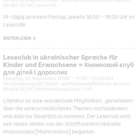
Veranstaltungsort: Stadt- und Regionalbibliothek, Berliner
Straße 13/14 | Lesecafé
14-tägig an einem Freitag, jeweils 16:00 - 18:00 Uhr im
Lesecafé
WEITERLESEN
Leseclub in ukrainischer Sprache für
Kinder und Erwachsene = Книжковий клуб
для дітей i дорослих
Samstag, 12. September 2026
11:00 – 13:00 Uhr
Veranstaltungsort: Stadt- und Regionalbibliothek, Berliner
Straße 13/14 | Veranstaltungsraum 1. OG
Literatur ist eine wunderbare Möglichkeit, gemeinsam
über die unterschiedlichsten Themen nachzudenken
und dazu ins Gespräch zu kommen. Der Leseclub wird
seit vielen Jahren von der Schriftstellerin Nataliіa
Hraivoronska [Mammadova] begleitet.