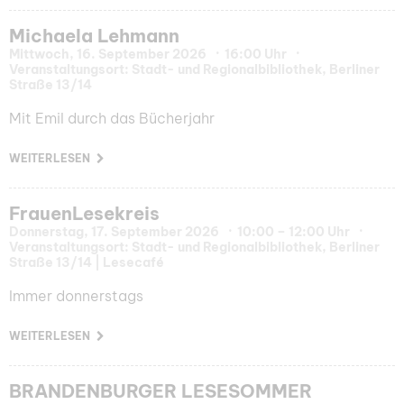
Michaela Lehmann
Mittwoch, 16. September 2026
16:00 Uhr
Veranstaltungsort: Stadt- und Regionalbibliothek, Berliner
Straße 13/14
Mit Emil durch das Bücherjahr
WEITERLESEN
FrauenLesekreis
Donnerstag, 17. September 2026
10:00 – 12:00 Uhr
Veranstaltungsort: Stadt- und Regionalbibliothek, Berliner
Straße 13/14 | Lesecafé
Immer donnerstags
WEITERLESEN
BRANDENBURGER LESESOMMER