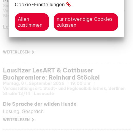
Cookie-Einstellungen
.
Samstag, 05. September 2026
10:00 Uhr
Veranstaltungsort: Stadt- und Regionalbibliothek, Berliner
Straße 13/14
Allen
nur notwendige Cookies
zustimmen
zulassen
Lesestartgeschichten mit Känguru Krümel
WEITERLESEN
Lausitzer LesART & Cottbuser
Buchpremiere: Reinhard Stöckel
Montag, 07. September 2026
19:00 Uhr
Veranstaltungsort: Stadt- und Regionalbibliothek, Berliner
Straße 13/14 | Lesecafé
Die Sprache der wilden Hunde
Lesung. Gespräch
WEITERLESEN