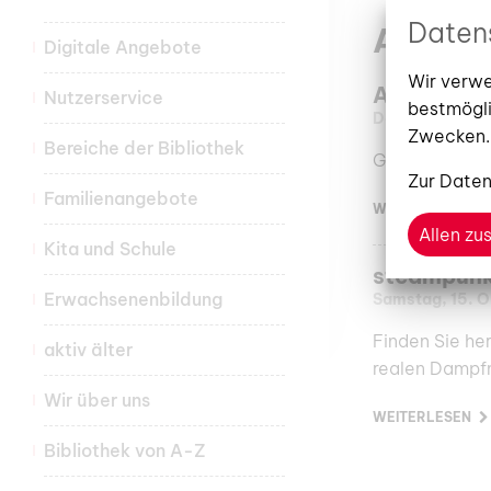
Daten
Ausste
Digitale Angebote
Wir verwe
AKTIV ÄLTE
Nutzerservice
bestmögli
Donnerstag, 02
Zwecken.
Bereiche der Bibliothek
Gute Ideen fü
Zur
Daten
Familienangebote
WEITERLESEN
Allen z
Kita und Schule
steampun
Erwachsenenbildung
Samstag, 15. 
Finden Sie he
aktiv älter
realen Dampfm
Wir über uns
WEITERLESEN
Bibliothek von A-Z