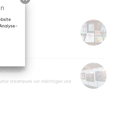
en
ebsite
or
 Analyse-
ngswand
im Lesecafé
kultur steampunk vor mächtigen und