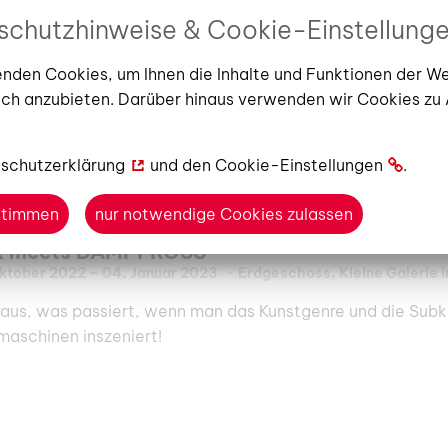
schutzhinweise & Cookie-Einstellung
llungskalender
nden Cookies, um Ihnen die Inhalte und Funktionen der W
R - eine neue Bestandsgruppe stellt sich v
ch anzubieten. Darüber hinaus verwenden wir Cookies zu
. Juni 2022
–
29. Oktober 2022
2. Obergeschoss, Ausstellu
r Ihr Wohlbefinden
schutzerklärung
und den
Cookie-Einstellungen
.
ustimmen
nur notwendige Cookies zulassen
k meets DAMPFROSS
Oktober 2022
–
04. Januar 2023
Erdgeschoss, Kleine Galerie 
raus, was passiert, wenn man das Kunstgenre und die Sub
aschinen inszeniert!