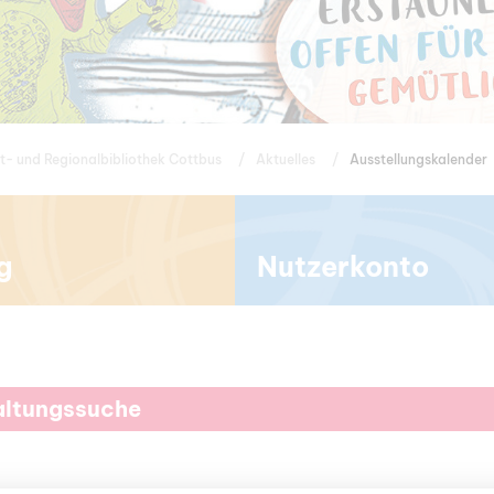
t- und Regionalbibliothek Cottbus
Aktuelles
Ausstellungskalender
g
Nutzerkonto
altungssuche