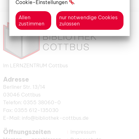
Cookie-Einstellungen
.
Allen
nur notwendige Cookies
zustimmen
zulassen
Im LERNZENTRUM Cottbus
Adresse
Berliner Str. 13/14
03046 Cottbus
Telefon: 0355 38060-0
Fax: 0355 612-135030
E-Mail: info@bibliothek-cottbus.de
Öffnungszeiten
Impressum