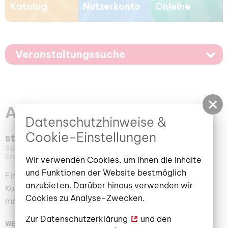
Katalog
Nutzerkonto
Onleihe
Veranstaltungssuche
Ausstellungskalender
Datenschutzhinweise &
Cookie-Einstellungen
steampunk meets DAMPFROSS
Samstag, 15. Oktober 2022
–
04. Januar 2023
Erdgeschoss, Kleine Galerie im Lesecafé
Wir verwenden Cookies, um Ihnen die Inhalte
und Funktionen der Website bestmöglich
Finden Sie heraus, was passiert, wenn man das
anzubieten. Darüber hinaus verwenden wir
Kunstgenre und die Subkultur steampunk vor
Cookies zu Analyse-Zwecken.
mächtigen und realen Dampfmaschinen inszeniert!
Zur
Datenschutzerklärung
und den
WEITERLESEN