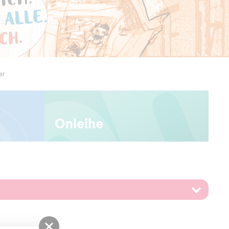
er
Onleihe