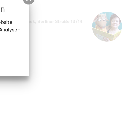
en
gionalbibliothek, Berliner Straße 13/14
ebsite
 Analyse-