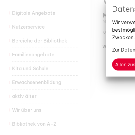
Verans
Daten
Digitale Angebote
Michaela 
Mittwoch, 05.
Wir verwe
Nutzerservice
bestmögli
Mit Emil durc
Zwecken.
Bereiche der Bibliothek
WEITERLESEN
Zur
Daten
Familienangebote
Allen z
Kita und Schule
Erwachsenenbildung
aktiv älter
Wir über uns
Bibliothek von A-Z