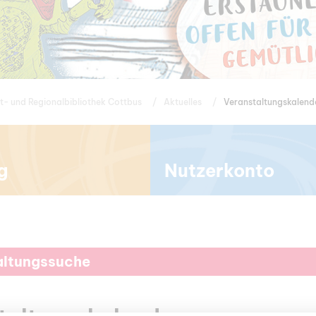
t- und Regionalbibliothek Cottbus
Aktuelles
Veranstaltungskalend
g
Nutzerkonto
altungssuche