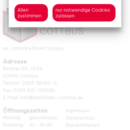
Allen
nur notwendige Cookies
zustimmen
zulassen
Im LERNZENTRUM Cottbus
Adresse
Berliner Str. 13/14
03046 Cottbus
Telefon: 0355 38060-0
Fax: 0355 612-135030
E-Mail: info@bibliothek-cottbus.de
Öffnungszeiten
Impressum
Montag
geschlossen
Datenschutz
Dienstag
10 - 18 Uhr
Barrierefreiheit